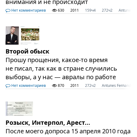
внимания и не происходит
Нет комментариев
630
2011
159ч4
272ч2
Antunes F
Второй обыск
Прошу прощения, какое-то время
не писал, так как в стране случились
выборы, а у нас — авралы по работе
Нет комментариев
870
2011
272ч2
Antunes Fernandes
Розыск, Интерпол, Арест...
После моего допроса 15 апреля 2010 года