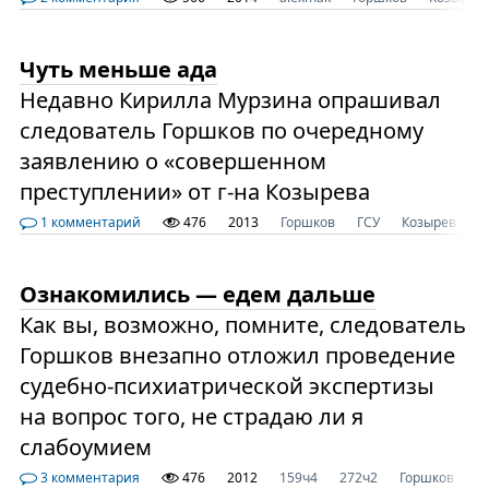
Чуть меньше ада
Недавно Кирилла Мурзина опрашивал
следователь Горшков по очередному
заявлению о «совершенном
преступлении» от г-на Козырева
1 комментарий
476
2013
Горшков
ГСУ
Козырев
М
Ознакомились — едем дальше
Как вы, возможно, помните, следователь
Горшков внезапно отложил проведение
судебно-психиатрической экспертизы
на вопрос того, не страдаю ли я
слабоумием
3 комментария
476
2012
159ч4
272ч2
Горшков
М