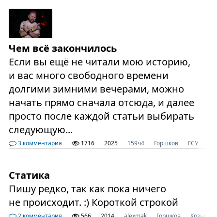
Чем всё закончилось
Если вы ещё не читали мою историю,
и вас много свободного времени
долгими зимними вечерами, можно
начать прямо сначала отсюда, и далее
просто после каждой статьи выбирать
следующую...
3 комментария
1716
2025
159ч4
Горшков
ГСУ
Ко
Статика
Пишу редко, так как пока ничего
не происходит. :) Короткой строкой
2 комментария
566
2014
alexmak
Горшков
Козырев