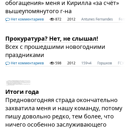
обогащения» меня и Кирилла «за счёт»
вышеупомянутого г-на
Нет комментариев
872
2012
Antunes Fernandes
Fernan
Прокуратура? Нет, не слышал!
Всех с прошедшими новогодними
праздниками
Нет комментариев
598
2012
159ч4
Горшков
ГСУ
Итоги года
Предновогодняя страда окончательно
захватила меня и нашу команду, потому
пишу довольно редко, тем более, что
ничего особенно заслуживающего