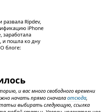
 развала Ripdev,
сификацию iPhone
e, заработала
, и пошла ко дну
 О блоге:
илось
торию, и вас много свободного времени
ожно начать прямо сначала
отсюда
,
 статьи выбирать следующую, ссылка
та любой статьи. Уверен, увлекательное