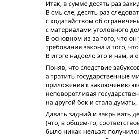
Итак, в сумме десять раз закид
В смысле, десять раз следова
с ходатайством об ограничен
с материалами уголовного дел
В основном из-за того, что о
требования закона и того, что 
В итоге надоело это и нам, и е
Поняв, что следствие забуксо
а тратить государственные м
приложения к заключению эксп
неповоротливая государстве
на другой бок и стала думать,
Давать задний и закрывать де
(что, в общем-то, соответст
было никак нельзя: получило