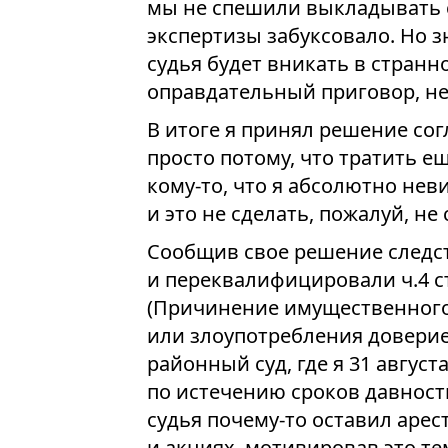
мы не спешили выкладывать с
экспертизы забуксовало. Но з
судья будет вникать в странн
оправдательный приговор, не
В итоге я принял решение со
просто потому, что тратить ещ
кому-то, что я абсолютно не
и это не сделать, пожалуй, не 
Сообщив свое решение следс
и переквалифицировали ч.4 ст.
(Причинение имущественного
или злоупотребления доверие
районный суд, где я 31 август
по истечению сроков давности
судья почему-то оставил аре
и акциях, мотивировав это те