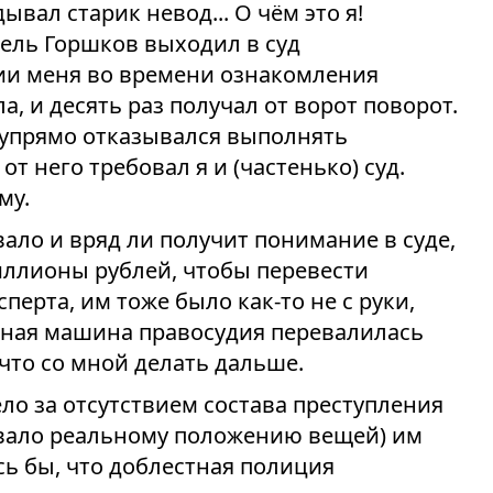
ывал старик невод... О чём это я!
тель Горшков выходил в суд
ии меня во времени ознакомления
а, и десять раз получал от ворот поворот.
н упрямо отказывался выполнять
от него требовал я и (частенько) суд.
му.
вало и вряд ли получит понимание в суде,
иллионы рублей, чтобы перевести
ерта, им тоже было как-то не с руки,
нная машина правосудия перевалилась
 что со мной делать дальше.
ло за отсутствием состава преступления
вовало реальному положению вещей) им
сь бы, что доблестная полиция