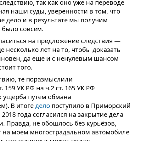
ледствию, так как оно уже на переводе
ная наши суды, уверенности в том, что
ое дело и в результате мы получим
 было совсем.
гласиться на предложение следствия —
е несколько лет на то, чтобы доказать
виновен, да еще и с ненулевым шансом
стоит того.
твию, те поразмыслили
 159 УК РФ на ч.2 ст. 165 УК РФ
 ущерба путем обмана
м). В итоге
дело
поступило в Приморский
а 2018 года согласился на закрытие дела
. Правда, не обошлось без курьёзов,
ст на моем многострадальном автомобиле
м, что оппонент может подать