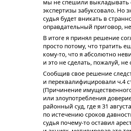
мы не спешили выкладывать с
экспертизы забуксовало. Но з
судья будет вникать в странн
оправдательный приговор, не
В итоге я принял решение со
просто потому, что тратить ещ
кому-то, что я абсолютно не
и это не сделать, пожалуй, не 
Сообщив свое решение следс
и переквалифицировали ч.4 ст.
(Причинение имущественного
или злоупотребления доверие
районный суд, где я 31 август
по истечению сроков давности
судья почему-то оставил аре
и акциях, мотивировав это те