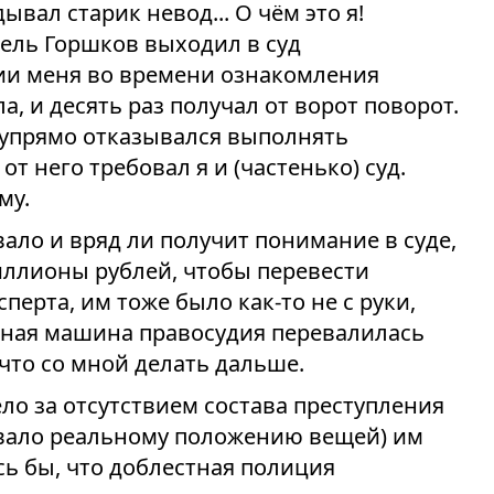
ывал старик невод... О чём это я!
тель Горшков выходил в суд
ии меня во времени ознакомления
а, и десять раз получал от ворот поворот.
н упрямо отказывался выполнять
от него требовал я и (частенько) суд.
му.
вало и вряд ли получит понимание в суде,
иллионы рублей, чтобы перевести
ерта, им тоже было как-то не с руки,
нная машина правосудия перевалилась
 что со мной делать дальше.
ло за отсутствием состава преступления
вовало реальному положению вещей) им
сь бы, что доблестная полиция