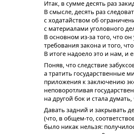
Итак, в сумме десять раз закид
В смысле, десять раз следова
с ходатайством об ограничен
с материалами уголовного дел
В основном из-за того, что о
требования закона и того, что 
В итоге надоело это и нам, и е
Поняв, что следствие забуксо
а тратить государственные м
приложения к заключению эксп
неповоротливая государстве
на другой бок и стала думать,
Давать задний и закрывать де
(что, в общем-то, соответст
было никак нельзя: получило