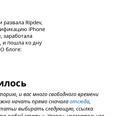
 развала Ripdev,
сификацию iPhone
e, заработала
, и пошла ко дну
 О блоге:
илось
торию, и вас много свободного времени
ожно начать прямо сначала
отсюда
,
 статьи выбирать следующую, ссылка
та любой статьи. Уверен, увлекательное