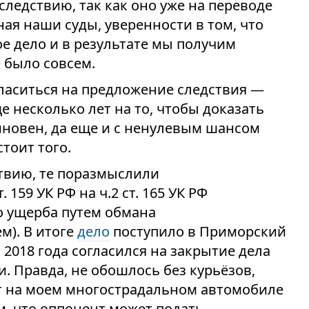
ледствию, так как оно уже на переводе
ная наши суды, уверенности в том, что
ое дело и в результате мы получим
 было совсем.
гласиться на предложение следствия —
е несколько лет на то, чтобы доказать
виновен, да еще и с ненулевым шансом
стоит того.
твию, те поразмыслили
 159 УК РФ на ч.2 ст. 165 УК РФ
 ущерба путем обмана
м). В итоге
дело
поступило в Приморский
а 2018 года согласился на закрытие дела
. Правда, не обошлось без курьёзов,
ст на моем многострадальном автомобиле
м, что оппонент может подать