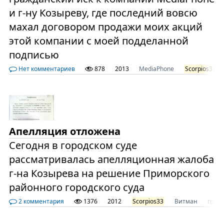
и г-ну Козыреву, где последний вовсю
махал договором продажи моих акций
этой компании с моей подделанной
подписью
Нет комментариев
878
2013
MediaPhone
Scorpios33
Апелляция отложена
Сегодня в городском суде
рассматривалась апелляционная жалоба
г-на Козырева на решение Приморского
районного городского суда
2 комментария
1376
2012
Scorpios33
Витман
граж