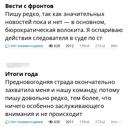
Вести с фронтов
Пишу редко, так как значительных
новостей пока и нет — в основном,
бюрократическая волокита. Я оспариваю
действия следователя в суде по ст
Нет комментариев
628
2012
159ч4
272ч2
KMK
Me
Итоги года
Предновогодняя страда окончательно
захватила меня и нашу команду, потому
пишу довольно редко, тем более, что
ничего особенно заслуживающего
внимания и не происходит
Нет комментариев
630
2011
159ч4
272ч2
Antunes F