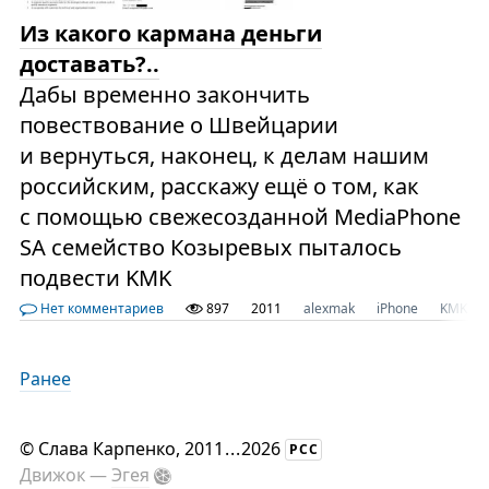
Из какого кармана деньги
доставать?..
Дабы временно закончить
повествование о Швейцарии
и вернуться, наконец, к делам нашим
российским, расскажу ещё о том, как
с помощью свежесозданной MediaPhone
SA семейство Козыревых пыталось
подвести KMK
Нет комментариев
897
2011
alexmak
iPhone
KMK
Ранее
©
Слава Карпенко
, 2011
...
2026
РСС
Движок —
Эгея