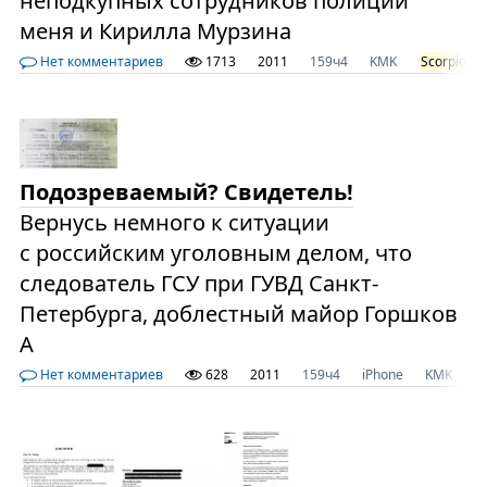
неподкупных сотрудников полиции
меня и Кирилла Мурзина
Нет комментариев
1713
2011
159ч4
KMK
Scorpios3
Подозреваемый? Свидетель!
Вернусь немного к ситуации
с российским уголовным делом, что
следователь ГСУ при ГУВД Санкт-
Петербурга, доблестный майор Горшков
А
Нет комментариев
628
2011
159ч4
iPhone
KMK
M