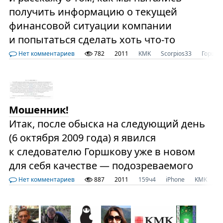
получить информацию о текущей
финансовой ситуации компании
и попытаться сделать хоть что-то
Нет комментариев
782
2011
KMK
Scorpios33
Горшко
Мошенник!
Итак, после обыска на следующий день
(6 октября 2009 года) я явился
к следователю Горшкову уже в новом
для себя качестве — подозреваемого
Нет комментариев
887
2011
159ч4
iPhone
KMK
Г