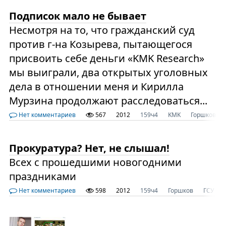
Подписок мало не бывает
Несмотря на то, что гражданский суд
против г-на Козырева, пытающегося
присвоить себе деньги «KMK Research»
мы выиграли, два открытых уголовных
дела в отношении меня и Кирилла
Мурзина продолжают расследоваться...
Нет комментариев
567
2012
159ч4
KMK
Горшков
Прокуратура? Нет, не слышал!
Всех с прошедшими новогодними
праздниками
Нет комментариев
598
2012
159ч4
Горшков
ГСУ