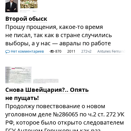
Второй обыск
Прошу прощения, какое-то время
не писал, так как в стране случились
выборы, а у нас — авралы по работе
Нет комментариев
870
2011
272ч2
Antunes Fernandes
Снова Швейцария?.. Опять
не пущать!
Продолжу повествование о новом
уголовном деле №286065 по ч.2 ст. 272 УК
РФ, которое было открыто следователем
ГСУ Антоном Горшковым как раз