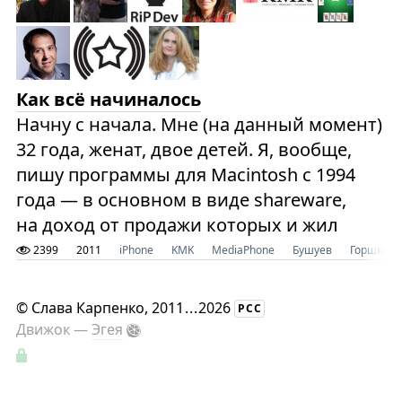
Как всё начиналось
Начну с начала. Мне (на данный момент)
32 года, женат, двое детей. Я, вообще,
пишу программы для Macintosh с 1994
года — в основном в виде shareware,
на доход от продажи которых и жил
2399
2011
iPhone
KMK
MediaPhone
Бушуев
Горшков
©
Слава Карпенко
, 2011
...
2026
РСС
Движок —
Эгея