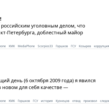
!
с российским уголовным делом, что
нкт-Петербурга, доблестный майор
hone
KMK
MediaPhone
Scorpios33
Горшков
ГСУ
Козырев
коррупци
ий день (6 октября 2009 года) я явился
в новом для себя качестве —
hone
KMK
Горшков
ГСУ
история
Кузнецов
отвод
произвол
следо