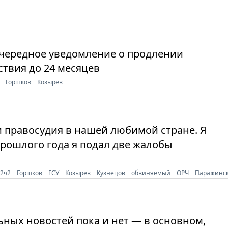
очередное уведомление о продлении
ствия до 24 месяцев
Горшков
Козырев
и правосудия в нашей любимой стране. Я
 прошлого года я подал две жалобы
72ч2
Горшков
ГСУ
Козырев
Кузнецов
обвиняемый
ОРЧ
Паражинс
ьных новостей пока и нет — в основном,