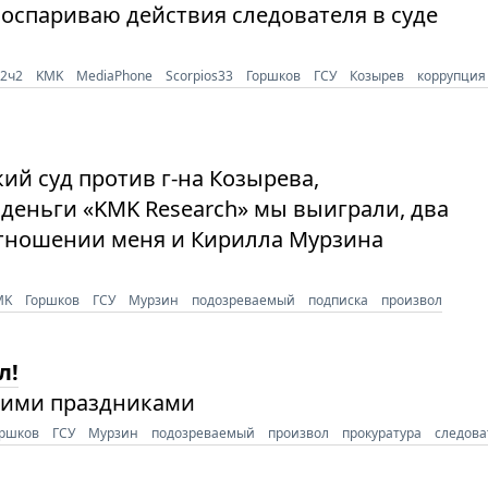
 оспариваю действия следователя в суде
72ч2
KMK
MediaPhone
Scorpios33
Горшков
ГСУ
Козырев
коррупция
кий суд против г-на Козырева,
деньги «KMK Research» мы выиграли, два
отношении меня и Кирилла Мурзина
.
MK
Горшков
ГСУ
Мурзин
подозреваемый
подписка
произвол
л!
ними праздниками
оршков
ГСУ
Мурзин
подозреваемый
произвол
прокуратура
следова