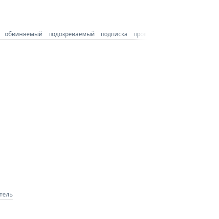
обвиняемый
подозреваемый
подписка
прокуратура
следователь
тель