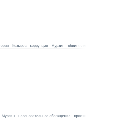
тория
Козырев
коррупция
Мурзин
обвиняемый
подозреваемый
су
Мурзин
неосновательное обогащение
произвол
следователь
суд