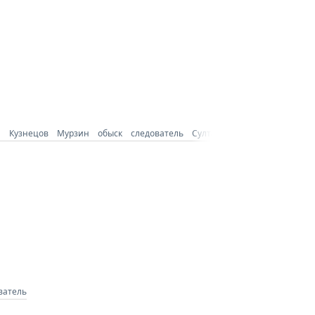
я
Кузнецов
Мурзин
обыск
следователь
Султанова
ватель