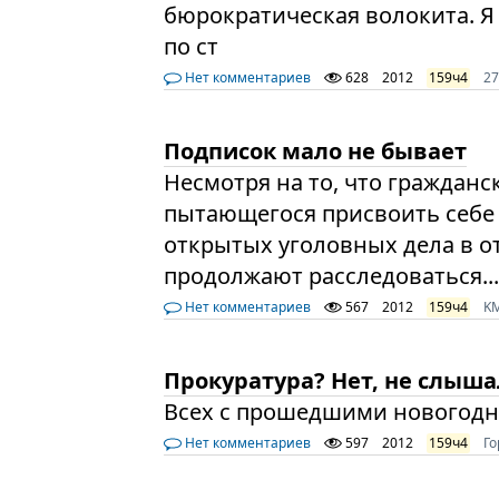
бюрократическая волокита. Я
по ст
Нет комментариев
628
2012
159ч4
2
Подписок мало не бывает
Несмотря на то, что гражданс
пытающегося присвоить себе 
открытых уголовных дела в 
продолжают расследоваться..
Нет комментариев
567
2012
159ч4
K
Прокуратура? Нет, не слыша
Всех с прошедшими новогод
Нет комментариев
597
2012
159ч4
Г