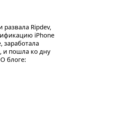
 развала Ripdev,
сификацию iPhone
e, заработала
, и пошла ко дну
 О блоге: