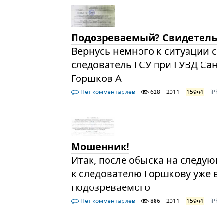
Подозреваемый? Свидетель
Вернусь немного к ситуации 
следователь ГСУ при ГУВД Са
Горшков А
Нет комментариев
628
2011
159ч4
iP
Мошенник!
Итак, после обыска на следующ
к следователю Горшкову уже 
подозреваемого
Нет комментариев
886
2011
159ч4
iP