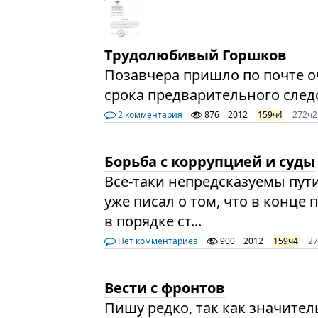
Трудолюбивый Горшков
Позавчера пришло по почте 
срока предварительного след
2 комментария
876
2012
159ч4
272ч2
Борьба с коррупцией и суды
Всё-таки непредсказуемы пут
уже писал о том, что в конце
в порядке ст...
Нет комментариев
900
2012
159ч4
2
Вести с фронтов
Пишу редко, так как значител