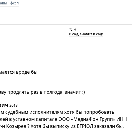
тавы
фссп
⌥ →
В сад, значит в сад!
мается вроде бы.
у продлять раз в полгода, значит :)
вич
2013
ым судебным исполнителям хотя бы попробовать
олей в уставном капитале ООО «МедиаФон Групп» ИНН
-н Козырев ? Хотя бы выписку из ЕГРЮЛ заказали бы,