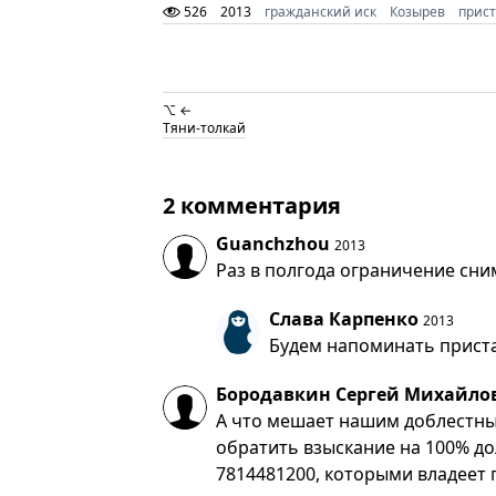
526
2013
гражданский иск
Козырев
прис
⌥ ←
Тяни-толкай
2 комментария
Guanchzhou
2013
Раз в полгода ограничение сни
Слава Карпенко
2013
Будем напоминать пристав
Бородавкин Сергей Михайло
А что мешает нашим доблестн
обратить взыскание на 100% д
7814481200, которыми владеет г