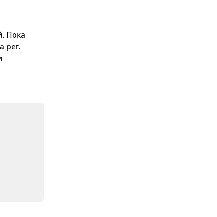
й. Пока
а рег.
и