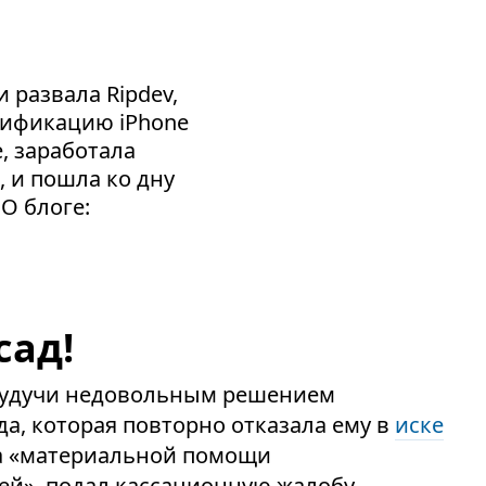
 развала Ripdev,
сификацию iPhone
e, заработала
, и пошла ко дну
 О блоге:
сад!
, будучи недовольным решением
а, которая повторно отказала ему в
иске
а «материальной помощи
ей», подал кассационную жалобу.