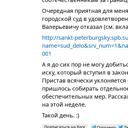
Очередная приятная для меня
городской суд в удовлетворе
Валерьевичу отказал (см. вкл
http://sankt-peterburgsky.spb.s
name=sud_delo&srv_num=1&na
001
А я до сих пор не могу добит
иску, который вступил в закон
Пристав всячески уклоняется
пришлось собирать отдельное
обеспечительных мер. Расска
на этой неделе.
Такой день. :)
Подписаться на блог
Отправить
Т