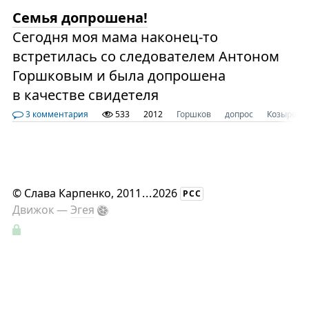
Семья допрошена!
Сегодня моя мама наконец-то
встретилась со следователем Антоном
Горшковым и была допрошена
в качестве свидетеля
3 комментария
533
2012
Горшков
допрос
Козырев
©
Слава Карпенко
, 2011
...
2026
РСС
Движок —
Эгея