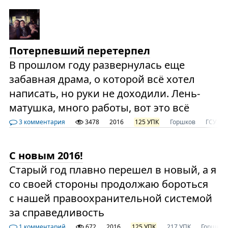
Потерпевший перетерпел
В прошлом году развернулась еще
забавная драма, о которой всё хотел
написать, но руки не доходили. Лень-
матушка, много работы, вот это всё
3 комментария
3478
2016
125 УПК
Горшков
ГСУ
С новым 2016!
Старый год плавно перешел в новый, а я
со своей стороны продолжаю бороться
с нашей правоохранительной системой
за справедливость
1 комментарий
672
2016
125 УПК
217 УПК
Горшков